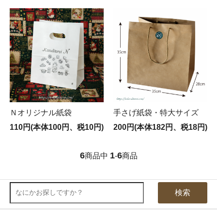
Ｎオリジナル紙袋
手さげ紙袋・特大サイズ
110円(本体100円、税10円)
200円(本体182円、税18円)
6
1
6
商品中
-
商品
検索